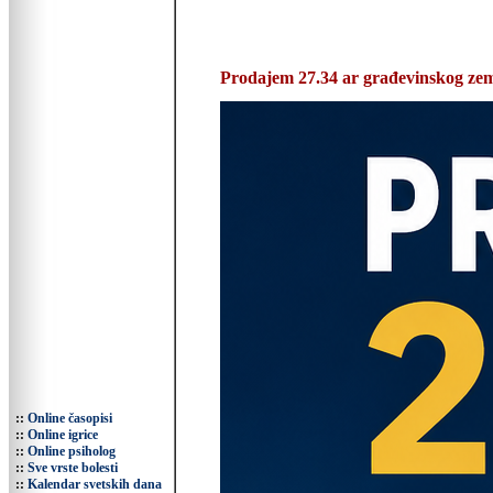
Prodajem 27.34 ar građevinskog zemlj
::
Online časopisi
::
Online igrice
::
Online psiholog
::
Sve vrste bolesti
::
Kalendar svetskih dana