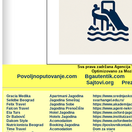
Sva prava zadržana Agencija 
Optimizovano za Mozil
Povoljnoputovanje.com
Bgautentik.com
Sajtovi.org
Prez
Gracia Medika
Apartmani Jagodina
https://www.srednjasko
Selidbe Beograd
Jagodina Smeštaj
svarhangel.edu.rs/
Felix Travel
Jagodina Sobe
https://www.akademija
Falcon Travel
Jagodina Prenočište
https://www.agent-nekr
Eta Turs
Hotel Jagodina
https://www.oxford-jago
Dr Babović
Hotels Jagodina
https://www.institutzas
Dakom Style
Acomodation
https://www.oxfordweb
Nutricionista Beograd
Booking Jagodina
https://poslovnikontakt
Time Travel
Acomodation
Dom za stare