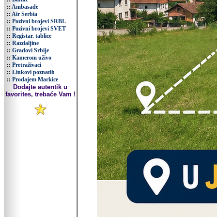
::
Ambasade
::
Air Serbia
::
Pozivni brojevi SRBI.
::
Pozivni brojevi SVET
::
Registar. tablice
::
Razdaljine
::
Gradovi Srbije
::
Kamerom uživo
::
Pretraživaci
::
Linkovi poznatih
::
Prodajem Markice
Dodajte autentik u
favorites, trebaće Vam !