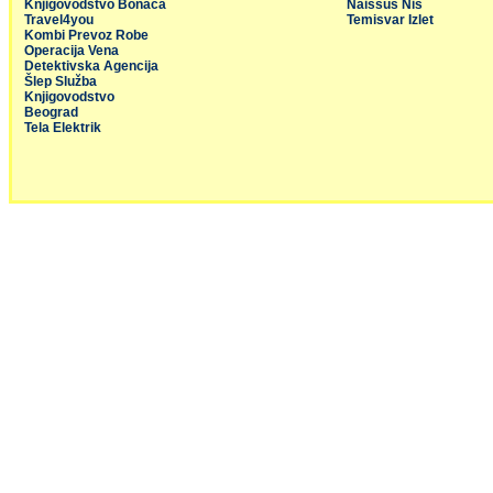
Knjigovodstvo Bonaca
Naissus Niš
Travel4you
Temisvar Izlet
Kombi Prevoz Robe
Operacija Vena
Detektivska Agencija
Šlep Služba
Knjigovodstvo
Beograd
Tela Elektrik