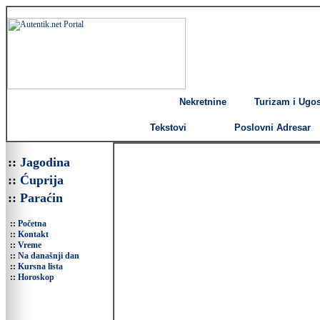
Nekretnine
Turizam i Ugost
Tekstovi
Poslovni Adresar
::
Jagodina
::
Ćuprija
::
Paraćin
::
Početna
::
Kontakt
::
Vreme
::
Na današnji dan
::
Kursna lista
::
Horoskop