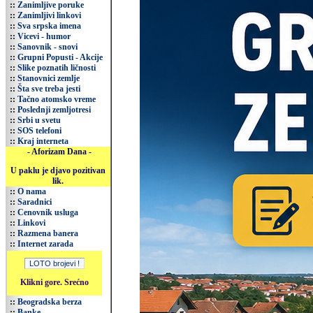
::
Zanimljive poruke
::
Zanimljivi linkovi
::
Sva srpska imena
::
Vicevi - humor
::
Sanovnik - snovi
::
Grupni Popusti - Akcije
::
Slike poznatih ličnosti
::
Stanovnici zemlje
::
Šta sve treba jesti
::
Tačno atomsko vreme
::
Poslednji zemljotresi
::
Srbi u svetu
::
SOS telefoni
::
Kraj interneta
- Aforizam Dana -
U paklu je djavo pozitivan
lik.
::
O nama
::
Saradnici
::
Cenovnik usluga
::
Linkovi
::
Razmena banera
::
Internet zarada
Klikni gore. Srećno
::
Beogradska berza
::
Banke